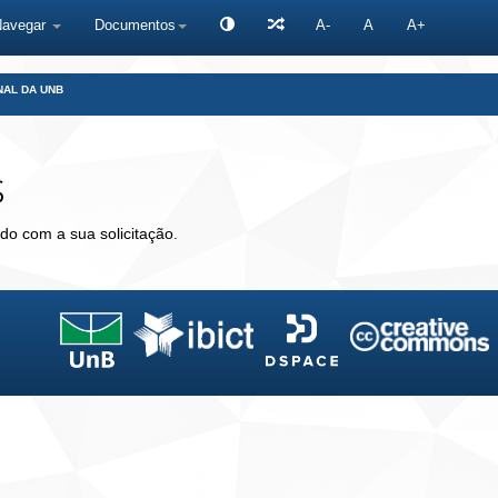
Navegar
Documentos
A-
A
A+
NAL DA UNB
s
do com a sua solicitação.