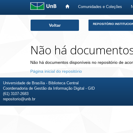
Comunidades e Coleções
Skip
REPOSITÓRIO INSTITUCIO
Voltar
navigation
Não há documento
Não há documentos disponíveis no repositório de acor
Página inicial do repositório
Universidade de Brasília - Biblioteca Central
Coordenadoria de Gestão da Informação Digital - GID
(61) 3107-2683
repositorio@unb.br