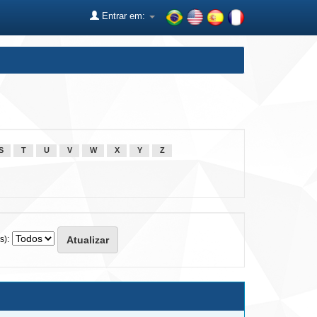
Entrar em:
S
T
U
V
W
X
Y
Z
s):