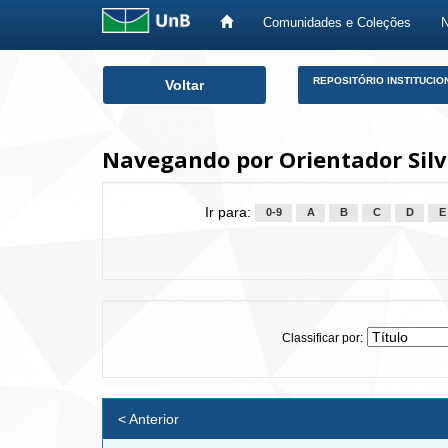
Comunidades e Coleções
Skip
REPOSITÓRIO INSTITUCIO
Voltar
navigation
Navegando por Orientador Sil
Ir para:
0-9
A
B
C
D
E
Classificar por:
< Anterior