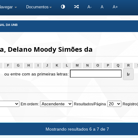
Navegar
Documentos
A-
A
A+
NAL DA UNB
va, Delano Moody Simões da
F
G
H
I
J
K
L
M
N
O
P
Q
R
ou entre com as primeiras letras:
Em ordem:
Resultados/Página
Registro(
Mostrando resultados 6 a 7 de 7