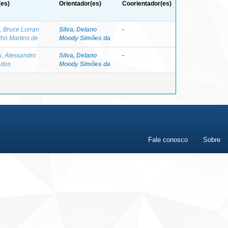
(es)
Orientador(es)
Coorientador(es)
, Bruce Lorran
Silva, Delano
-
ho Martins de
Moody Simões da
s, Alessandro
Silva, Delano
-
 dos
Moody Simões da
Fale conosco
Sobre