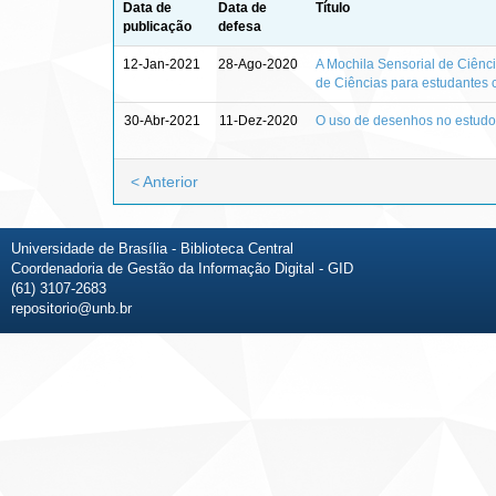
Data de
Data de
Título
publicação
defesa
12-Jan-2021
28-Ago-2020
A Mochila Sensorial de Ciênc
de Ciências para estudantes 
30-Abr-2021
11-Dez-2020
O uso de desenhos no estudo 
< Anterior
Universidade de Brasília - Biblioteca Central
Coordenadoria de Gestão da Informação Digital - GID
(61) 3107-2683
repositorio@unb.br