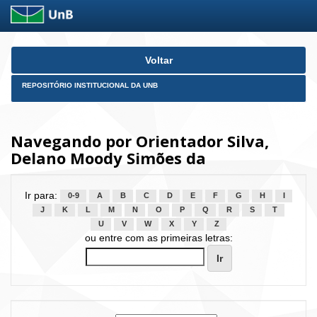
Skip
Voltar
navigation
REPOSITÓRIO INSTITUCIONAL DA UNB
Navegando por Orientador Silva,
Delano Moody Simões da
Ir para:
0-9
A
B
C
D
E
F
G
H
I
J
K
L
M
N
O
P
Q
R
S
T
U
V
W
X
Y
Z
ou entre com as primeiras letras: