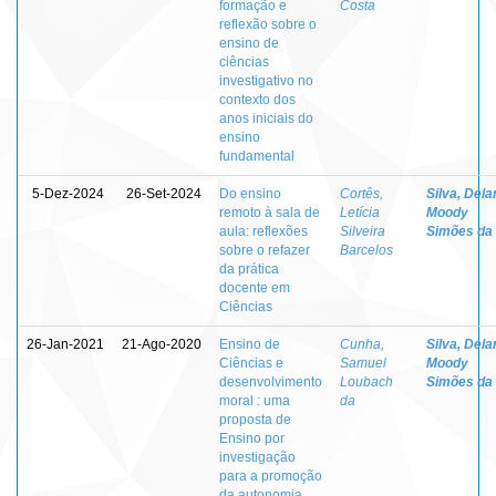
formação e
Costa
reflexão sobre o
ensino de
ciências
investigativo no
contexto dos
anos iniciais do
ensino
fundamental
5-Dez-2024
26-Set-2024
Do ensino
Cortês,
Silva, Dela
remoto à sala de
Letícia
Moody
aula: reflexões
Silveira
Simões da
sobre o refazer
Barcelos
da prática
docente em
Ciências
26-Jan-2021
21-Ago-2020
Ensino de
Cunha,
Silva, Dela
Ciências e
Samuel
Moody
desenvolvimento
Loubach
Simões da
moral : uma
da
proposta de
Ensino por
investigação
para a promoção
da autonomia