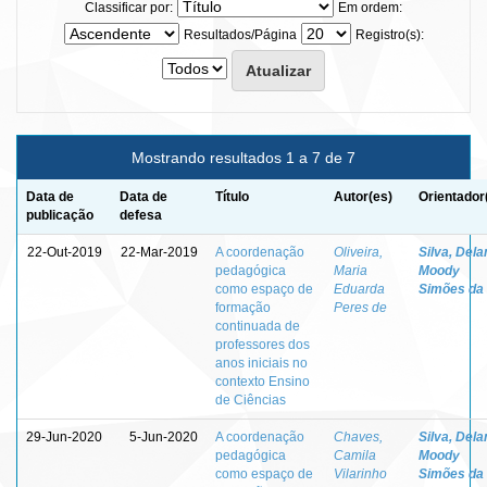
Classificar por:
Em ordem:
Resultados/Página
Registro(s):
Mostrando resultados 1 a 7 de 7
Data de
Data de
Título
Autor(es)
Orientador
publicação
defesa
22-Out-2019
22-Mar-2019
A coordenação
Oliveira,
Silva, Dela
pedagógica
Maria
Moody
como espaço de
Eduarda
Simões da
formação
Peres de
continuada de
professores dos
anos iniciais no
contexto Ensino
de Ciências
29-Jun-2020
5-Jun-2020
A coordenação
Chaves,
Silva, Dela
pedagógica
Camila
Moody
como espaço de
Vilarinho
Simões da