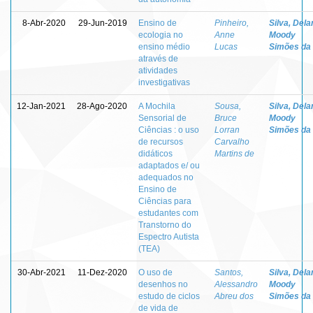
8-Abr-2020
29-Jun-2019
Ensino de
Pinheiro,
Silva, Dela
ecologia no
Anne
Moody
ensino médio
Lucas
Simões da
através de
atividades
investigativas
12-Jan-2021
28-Ago-2020
A Mochila
Sousa,
Silva, Dela
Sensorial de
Bruce
Moody
Ciências : o uso
Lorran
Simões da
de recursos
Carvalho
didáticos
Martins de
adaptados e/ ou
adequados no
Ensino de
Ciências para
estudantes com
Transtorno do
Espectro Autista
(TEA)
30-Abr-2021
11-Dez-2020
O uso de
Santos,
Silva, Dela
desenhos no
Alessandro
Moody
estudo de ciclos
Abreu dos
Simões da
de vida de