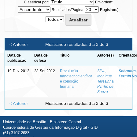
Classificar por:
Em ordem:
Resultados/Página
Registro(s):
< Anterior
Mostrando resultados 3 a 3 de 3
Data de
Data de
Título
Autor(es)
Orientador
publicação
defesa
19-Dez-2012
28-Set-2012
Revolução
Silva,
Schramm,
nanotecnocientífica
Monique
Fermin Ro
e condição
Teresinha
humana
Pyrrho de
Souza
< Anterior
Mostrando resultados 3 a 3 de 3
Universidade de Brasília - Biblioteca Central
Coordenadoria de Gestão da Informação Digital - GID
(61) 3107-2683