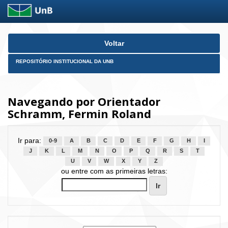
Skip
Voltar
navigation
REPOSITÓRIO INSTITUCIONAL DA UNB
Navegando por Orientador
Schramm, Fermin Roland
Ir para:
0-9
A
B
C
D
E
F
G
H
I
J
K
L
M
N
O
P
Q
R
S
T
U
V
W
X
Y
Z
ou entre com as primeiras letras: