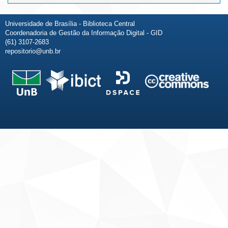
Universidade de Brasília - Biblioteca Central
Coordenadoria de Gestão da Informação Digital - GID
(61) 3107-2683
repositorio@unb.br
Fale conosco
Sobre