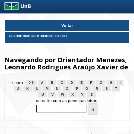
Skip
Voltar
navigation
REPOSITÓRIO INSTITUCIONAL DA UNB
Navegando por Orientador Menezes,
Leonardo Rodrigues Araújo Xavier de
Ir para:
0-9
A
B
C
D
E
F
G
H
I
J
K
L
M
N
O
P
Q
R
S
T
U
V
W
X
Y
Z
ou entre com as primeiras letras: