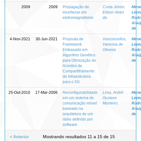
2009
2009
Propagação de
Costa Júnior,
Mene
incertezas em
Edson Alves
Leon
eletromagnetismo
da
Rodr
Araúj
de
4-Nov-2021
30-Jun-2021
Proposta de
Vasconcellos,
Mene
Framework
Vanessa de
Leon
Embasado em
Oliveira
Rodr
Algoritmo Genético
Araúj
para Otimização de
de
Acordos de
Compartilhamento
de Infraestrutura
para o 5G
25-Out-2010
17-Mar-2006
Reconfigurabilidade
Lima, André
Mene
em um sistema de
Gustavo
Leon
comunicação móvel
Monteiro
Rodr
baseado na
Araúj
arquitetura de um
de
rádio definido por
software
< Anterior
Mostrando resultados 11 a 15 de 15