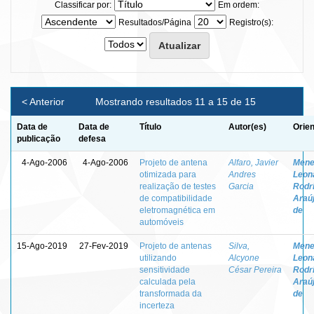
Classificar por:
Em ordem:
Resultados/Página
Registro(s):
< Anterior
Mostrando resultados 11 a 15 de 15
Data de
Data de
Título
Autor(es)
Orien
publicação
defesa
4-Ago-2006
4-Ago-2006
Projeto de antena
Alfaro, Javier
Mene
otimizada para
Andres
Leon
realização de testes
Garcia
Rodr
de compatibilidade
Araúj
eletromagnética em
de
automóveis
15-Ago-2019
27-Fev-2019
Projeto de antenas
Silva,
Mene
utilizando
Alcyone
Leon
sensitividade
César Pereira
Rodr
calculada pela
Araúj
transformada da
de
incerteza