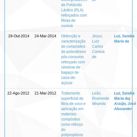
de Poliácido
Láctico (PLA)
reforçados com
fibras de
curauá
29-Out-2014
24-Mar-2014
Obtenção e
Jesus,
Luz, Sandra
caracterização
Luiz
Maria da
de compósitos
Carlos
de poliestireno
Correia
pós-consumo
de
reforçado com
celulose de
bagaço de
cana-de-
açúcar
22-Ago-2012
21-Mar-2012
Tratamento
Leão,
Luz, Sandra
superficial de
Rosineide
Maria da
;
fibra de coco e
Miranda
Araújo, José
aplicação em
Alexander
materiais
compósitos
como reforço
do
polipropileno