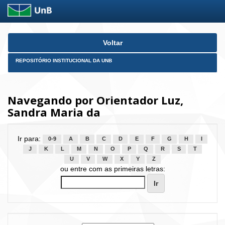
Skip
Voltar
navigation
REPOSITÓRIO INSTITUCIONAL DA UNB
Navegando por Orientador Luz,
Sandra Maria da
Ir para:
0-9
A
B
C
D
E
F
G
H
I
J
K
L
M
N
O
P
Q
R
S
T
U
V
W
X
Y
Z
ou entre com as primeiras letras: