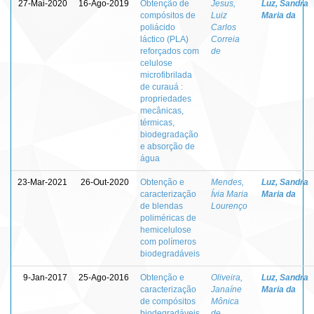
27-Mai-2020
16-Ago-2019
Obtenção de
Jesus,
Luz, Sandra
compósitos de
Luiz
Maria da
poliácido
Carlos
láctico (PLA)
Correia
reforçados com
de
celulose
microfibrilada
de curauá :
propriedades
mecânicas,
térmicas,
biodegradação
e absorção de
água
23-Mar-2021
26-Out-2020
Obtenção e
Mendes,
Luz, Sandra
caracterização
Ívia Maria
Maria da
de blendas
Lourenço
poliméricas de
hemicelulose
com polímeros
biodegradáveis
9-Jan-2017
25-Ago-2016
Obtenção e
Oliveira,
Luz, Sandra
caracterização
Janaíne
Maria da
de compósitos
Mônica
biodegradáveis
de