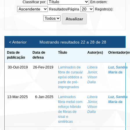
Classificar por:
Em ordem:
Resultados/Página
Registro(s):
< Anterior
Mostrando resultados 22 a 28 de 28
Data de
Data de
Título
Autor(es)
Orientador(e
publicação
defesa
30-Out-2019
26-Fev-2019
Laminados de
Libera
Luz, Sandra
fibra de curauá/
Junior,
Maria da
epóxi obtidos a
Vilson
partir de pré-
Dalla
impregnados
13-Mar-2025
6-Jan-2025
Laminados
Libera
Luz, Sandra
fibra-metal com
Júnior,
Maria da
reforço híbrido
Vilson
de fibras de
Dalla
sisal e
sintéticas