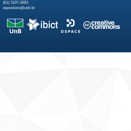
(61) 3107-2683
repositorio@unb.br
Fale conosco
Sobre