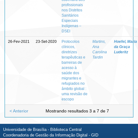
profissionais
nos Distritos
Sanitários
Especiais
Indígenas –
DSEI
26-Fev-2021
23-Set-2020
Protocolos
Martins,
Hoefel, Maria
clínicos,
Ana
da Graça
diretrizes
Carolina
Luderitz
terapêuticas e
Tardin
barreiras de
acesso à
saúde dos
migrantes e
refugiados no
âmbito global :
uma revisão de
escopo
< Anterior
Mostrando resultados 3 a 7 de 7
Universidade de Brasília - Biblioteca Central
Coordenadoria de Gestão da Informação Digital - GID