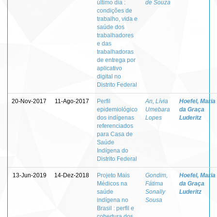
último dia :
de Souza
condições de
trabalho, vida e
saúde dos
trabalhadores
e das
trabalhadoras
de entrega por
aplicativo
digital no
Distrito Federal
20-Nov-2017
11-Ago-2017
Perfil
An, Lívia
Hoefel, Maria
epidemiológico
Umebara
da Graça
dos indígenas
Lopes
Luderitz
referenciados
para Casa de
Saúde
Indígena do
Distrito Federal
13-Jun-2019
14-Dez-2018
Projeto Mais
Gondim,
Hoefel, Maria
Médicos na
Fátima
da Graça
saúde
Sonally
Luderitz
indígena no
Sousa
Brasil : perfil e
cobertura dos