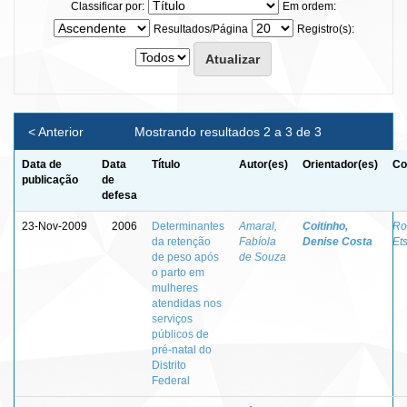
Classificar por:
Em ordem:
Resultados/Página
Registro(s):
< Anterior
Mostrando resultados 2 a 3 de 3
Data de
Data
Título
Autor(es)
Orientador(es)
Co
publicação
de
defesa
23-Nov-2009
2006
Determinantes
Amaral,
Coitinho,
Ro
da retenção
Fabíola
Denise Costa
Et
de peso após
de Souza
o parto em
mulheres
atendidas nos
serviços
públicos de
pré-natal do
Distrito
Federal