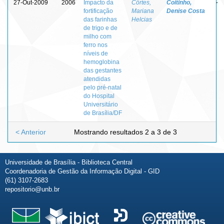
27-Out-2009
2006
Impacto da
Côrtes,
Coitinho,
-
fortificação
Mariana
Denise Costa
das farinhas
Helcias
de trigo e de
milho com
ferro nos
níveis de
hemoglobina
das gestantes
atendidas
pelo pré-natal
do Hospital
Universitário
de Brasília/DF
< Anterior
Mostrando resultados 2 a 3 de 3
Universidade de Brasília - Biblioteca Central
Coordenadoria de Gestão da Informação Digital - GID
(61) 3107-2683
repositorio@unb.br