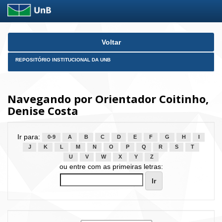
Skip
Voltar
navigation
REPOSITÓRIO INSTITUCIONAL DA UNB
Navegando por Orientador Coitinho,
Denise Costa
Ir para:
0-9
A
B
C
D
E
F
G
H
I
J
K
L
M
N
O
P
Q
R
S
T
U
V
W
X
Y
Z
ou entre com as primeiras letras: