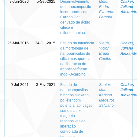
9-Jun-2026
5-Set-2025
Desenvolvimento
Melo,
Chaker,
de nanocompósito
Pedro
Juliano
incorporado com
Everardo
Alexandr
Carbon Dot
Ferreira
derivado de ácido
cítrico e
etilenodiamina
26-Mai-2016
24-Jul-2015
Estudo da influência
Vieira,
Chaker,
da morfologia de
Victor
Juliano
nanopartículas de
Braga
Alexandr
sílica mesoporosa
Coelho
na liberação do
anticancerígeno
indol-3-carbinol
9-Jul-2021
3-Fev-2021
Estudo de
Santos,
Chaker,
nanocompósitos
Mac-
Juliano
híbridos siloxano
Kedson
Alexandr
poliéter com
Medeiros
potencial aplicação
Salviano
como matrizes
magneto-
responsivas de
liberação
controlada de
fármacos