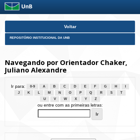
Skip
Voltar
navigation
REPOSITÓRIO INSTITUCIONAL DA UNB
Navegando por Orientador Chaker,
Juliano Alexandre
Ir para:
0-9
A
B
C
D
E
F
G
H
I
J
K
L
M
N
O
P
Q
R
S
T
U
V
W
X
Y
Z
ou entre com as primeiras letras: