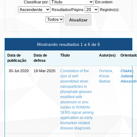
Classificar por:
Em ordem:
Resultados/Página
Registro(s):
Mostrando resultados 1 a 6 de 6
Data de
Data de
Título
Autor(es)
Orientado
publicação
defesa
30-Jul-2020
18-Mar-2020
Correlation of the
Ferreira,
Chaker,
size of self-
Kissia
Juliano
assembled silver
Batista
Alexandr
nanoparticles in
phosphate glasses
modified with
aluminum or zinc
oxides in RAMAN-
SERS signal aiming
application as early
biomarker-related
disease diagnosis