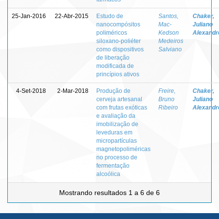
25-Jan-2016
22-Abr-2015
Estudo de
Santos,
Chaker,
nanocompósitos
Mac-
Juliano
poliméricos
Kedson
Alexandr
siloxano-poliéter
Medeiros
como dispositivos
Salviano
de liberação
modificada de
princípios ativos
4-Set-2018
2-Mar-2018
Produção de
Freire,
Chaker,
cerveja artesanal
Bruno
Juliano
com frutas exóticas
Ribeiro
Alexandr
e avaliação da
imobilização de
leveduras em
micropartículas
magnetopoliméricas
no processo de
fermentação
alcoólica
Mostrando resultados 1 a 6 de 6