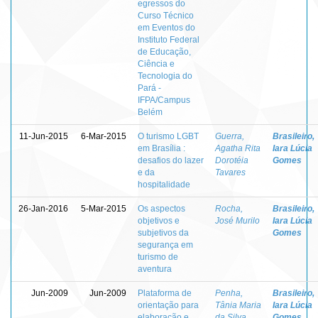
egressos do
Curso Técnico
em Eventos do
Instituto Federal
de Educação,
Ciência e
Tecnologia do
Pará -
IFPA/Campus
Belém
11-Jun-2015
6-Mar-2015
O turismo LGBT
Guerra,
Brasileiro,
em Brasília :
Agatha Rita
Iara Lúcia
desafios do lazer
Dorotéia
Gomes
e da
Tavares
hospitalidade
26-Jan-2016
5-Mar-2015
Os aspectos
Rocha,
Brasileiro,
objetivos e
José Murilo
Iara Lúcia
subjetivos da
Gomes
segurança em
turismo de
aventura
Jun-2009
Jun-2009
Plataforma de
Penha,
Brasileiro,
orientação para
Tânia Maria
Iara Lúcia
elaboração e
da Silva
Gomes