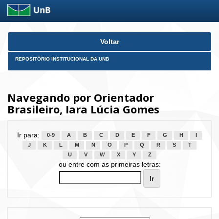
Skip
Voltar
navigation
REPOSITÓRIO INSTITUCIONAL DA UNB
Navegando por Orientador
Brasileiro, Iara Lúcia Gomes
Ir para:
0-9
A
B
C
D
E
F
G
H
I
J
K
L
M
N
O
P
Q
R
S
T
U
V
W
X
Y
Z
ou entre com as primeiras letras: