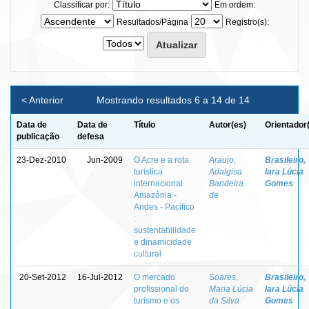
Classificar por:
Em ordem:
Resultados/Página
Registro(s):
< Anterior
Mostrando resultados 6 a 14 de 14
Data de
Data de
Título
Autor(es)
Orientador
publicação
defesa
23-Dez-2010
Jun-2009
O Acre e a rota
Araujo,
Brasileiro,
turística
Adalgisa
Iara Lúcia
internacional
Bandeira
Gomes
Amazônia -
de
Andes - Pacífico
:
sustentabilidade
e dinamicidade
cultural
20-Set-2012
16-Jul-2012
O mercado
Soares,
Brasileiro,
profissional do
Maria Lúcia
Iara Lúcia
turismo e os
da Silva
Gomes