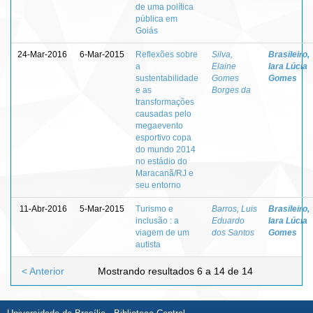
de uma política
pública em
Goiás
24-Mar-2016
6-Mar-2015
Reflexões sobre
Silva,
Brasileiro,
a
Elaine
Iara Lúcia
sustentabilidade
Gomes
Gomes
e as
Borges da
transformações
causadas pelo
megaevento
esportivo copa
do mundo 2014
no estádio do
Maracanã/RJ e
seu entorno
11-Abr-2016
5-Mar-2015
Turismo e
Barros, Luis
Brasileiro,
inclusão : a
Eduardo
Iara Lúcia
viagem de um
dos Santos
Gomes
autista
< Anterior
Mostrando resultados 6 a 14 de 14