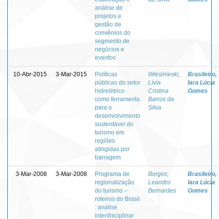
análise de
projetos e
gestão de
convênios do
segmento de
negócios e
eventos
10-Abr-2015
3-Mar-2015
Políticas
Wiesinieski,
Brasileiro,
públicas do setor
Lívia
Iara Lúcia
hidrelétrico
Cristina
Gomes
como ferramenta
Barros da
para o
Silva
desenvolvimento
sustentável do
turismo em
regiões
atingidas por
barragem
3-Mar-2008
3-Mar-2008
Programa de
Borges,
Brasileiro,
regionalização
Leandro
Iara Lúcia
do turismo –
Bernardes
Gomes
roteiros do Brasil
: análise
interdisciplinar