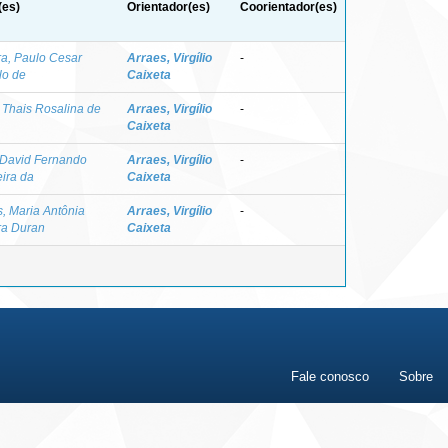
(es)
Orientador(es)
Coorientador(es)
ra, Paulo Cesar
Arraes, Virgílio
-
lo de
Caixeta
, Thais Rosalina de
Arraes, Virgílio
-
Caixeta
, David Fernando
Arraes, Virgílio
-
ira da
Caixeta
, Maria Antônia
Arraes, Virgílio
-
ra Duran
Caixeta
Fale conosco
Sobre