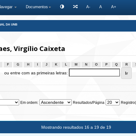
Navegar
Documentos
A-
A
A+
NAL DA UNB
s, Virgílio Caixeta
F
G
H
I
J
K
L
M
N
O
P
Q
R
ou entre com as primeiras letras:
Em ordem:
Resultados/Página
Registro(
Mostrando resultados 16 a 19 de 19