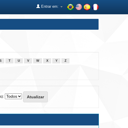
Entrar em:
S
T
U
V
W
X
Y
Z
s):