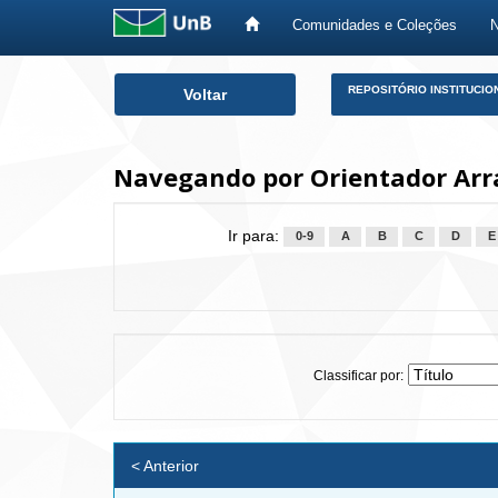
Comunidades e Coleções
Skip
REPOSITÓRIO INSTITUCIO
Voltar
navigation
Navegando por Orientador Arrae
Ir para:
0-9
A
B
C
D
E
Classificar por:
< Anterior