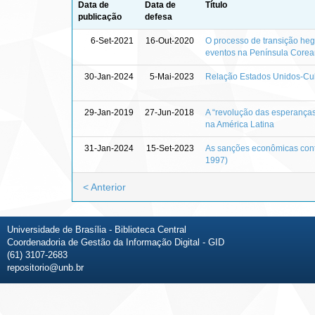
Data de
Data de
Título
publicação
defesa
6-Set-2021
16-Out-2020
O processo de transição he
eventos na Península Corea
30-Jan-2024
5-Mai-2023
Relação Estados Unidos-Cub
29-Jan-2019
27-Jun-2018
A “revolução das esperanças
na América Latina
31-Jan-2024
15-Set-2023
As sanções econômicas cont
1997)
< Anterior
Universidade de Brasília - Biblioteca Central
Coordenadoria de Gestão da Informação Digital - GID
(61) 3107-2683
repositorio@unb.br