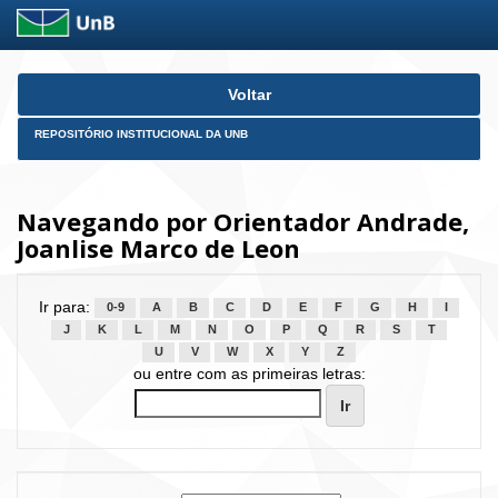
Skip
Voltar
navigation
REPOSITÓRIO INSTITUCIONAL DA UNB
Navegando por Orientador Andrade,
Joanlise Marco de Leon
Ir para:
0-9
A
B
C
D
E
F
G
H
I
J
K
L
M
N
O
P
Q
R
S
T
U
V
W
X
Y
Z
ou entre com as primeiras letras: