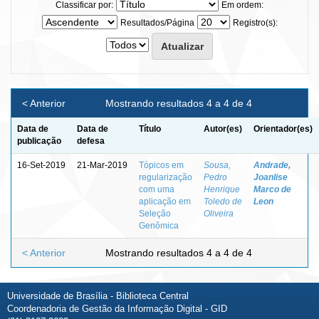
Classificar por:
Em ordem:
Resultados/Página
Registro(s):
< Anterior
Mostrando resultados 4 a 4 de 4
Data de
Data de
Título
Autor(es)
Orientador(es)
publicação
defesa
16-Set-2019
21-Mar-2019
Tópicos em
Sousa,
Andrade,
regularização
Pedro
Joanlise
com uma
Henrique
Marco de
aplicação em
Toledo de
Leon
Seleção
Oliveira
Genômica
< Anterior
Mostrando resultados 4 a 4 de 4
Universidade de Brasília - Biblioteca Central
Coordenadoria de Gestão da Informação Digital - GID