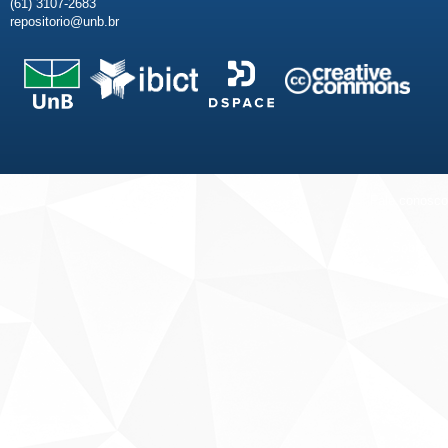
(61) 3107-2683
repositorio@unb.br
Fale conosco
Sobre