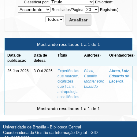
Classificar por:
Em ordem:
Resultados/Página
Registro(s):
Mostrando resultados 1 a 1 de 1
Data de
Data de
Título
Autor(es)
Orientador(es)
publicação
defesa
26-Jan-2026
3-Out-2025
Experiências
Bicca,
Abreu, Luiz
que marcam,
Camille
Eduardo de
cicatrizes
Montenegro
Lacerda
que ficam :
Luzardo
antropologia
dos silêncios
Mostrando resultados 1 a 1 de 1
Universidade de Brasília - Biblioteca Central
Coordenadoria de Gestão da Informação Digital - GID