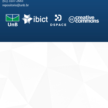
(61) 3107-2683
repositorio@unb.br
Fale conosco
Sobre