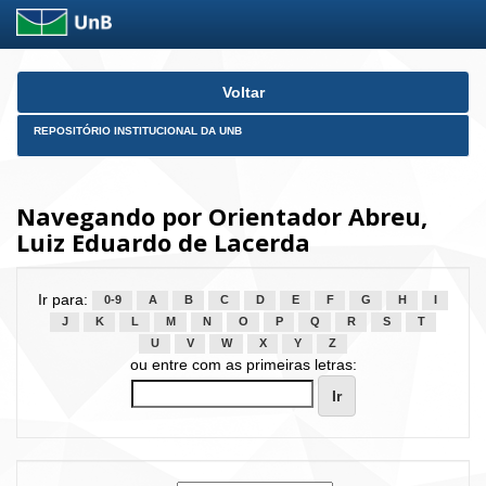
Skip
Voltar
navigation
REPOSITÓRIO INSTITUCIONAL DA UNB
Navegando por Orientador Abreu,
Luiz Eduardo de Lacerda
Ir para:
0-9
A
B
C
D
E
F
G
H
I
J
K
L
M
N
O
P
Q
R
S
T
U
V
W
X
Y
Z
ou entre com as primeiras letras: