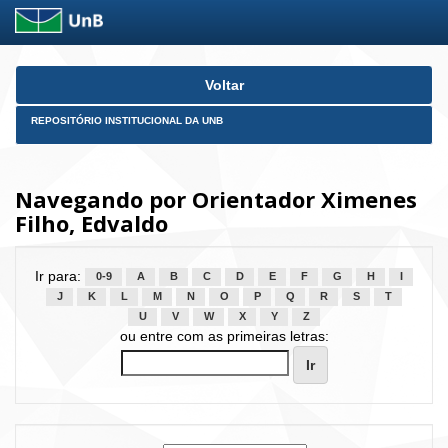
Skip
Voltar
navigation
REPOSITÓRIO INSTITUCIONAL DA UNB
Navegando por Orientador Ximenes
Filho, Edvaldo
Ir para:
0-9
A
B
C
D
E
F
G
H
I
J
K
L
M
N
O
P
Q
R
S
T
U
V
W
X
Y
Z
ou entre com as primeiras letras: