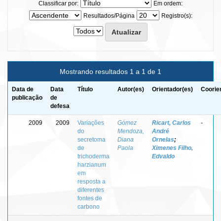
Classificar por:
Em ordem:
Resultados/Página
Registro(s):
Mostrando resultados 1 a 1 de 1
Data de
Data
Título
Autor(es)
Orientador(es)
Coorie
publicação
de
defesa
2009
2009
Variações
Gómez
Ricart, Carlos
-
do
Mendoza,
André
secretoma
Diana
Ornelas
;
de
Paola
Ximenes Filho,
trichoderma
Edvaldo
harzianum
em
resposta a
diferentes
fontes de
carbono