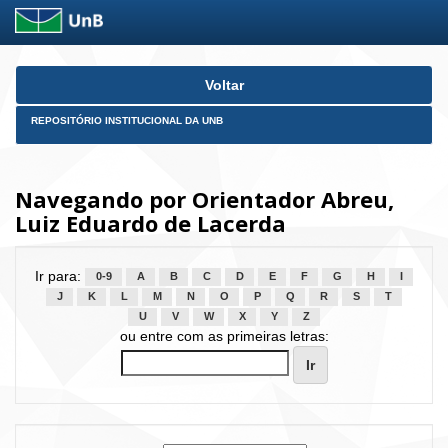
Skip
Voltar
navigation
REPOSITÓRIO INSTITUCIONAL DA UNB
Navegando por Orientador Abreu,
Luiz Eduardo de Lacerda
Ir para:
0-9
A
B
C
D
E
F
G
H
I
J
K
L
M
N
O
P
Q
R
S
T
U
V
W
X
Y
Z
ou entre com as primeiras letras: