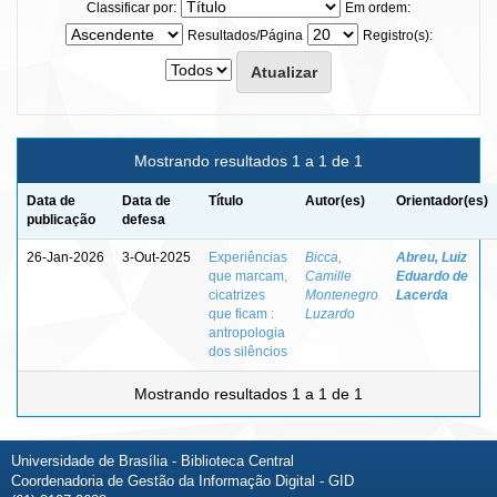
Classificar por:
Em ordem:
Resultados/Página
Registro(s):
Mostrando resultados 1 a 1 de 1
Data de
Data de
Título
Autor(es)
Orientador(es)
publicação
defesa
26-Jan-2026
3-Out-2025
Experiências
Bicca,
Abreu, Luiz
que marcam,
Camille
Eduardo de
cicatrizes
Montenegro
Lacerda
que ficam :
Luzardo
antropologia
dos silêncios
Mostrando resultados 1 a 1 de 1
Universidade de Brasília - Biblioteca Central
Coordenadoria de Gestão da Informação Digital - GID