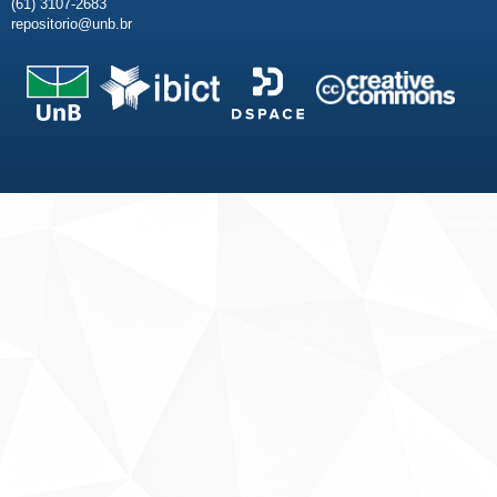
(61) 3107-2683
repositorio@unb.br
Fale conosco
Sobre