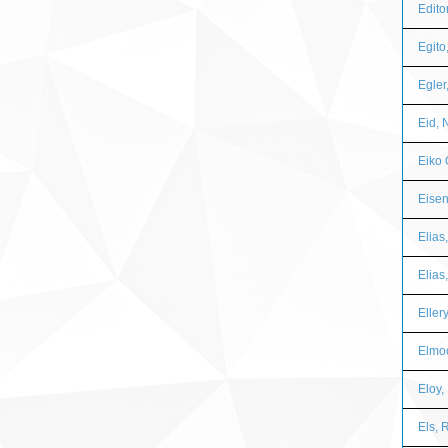
Edito
Egito
Egler
Eid, 
Eiko 
Eisen
Elias
Elias
Eller
Elmoo
Eloy,
Els, 