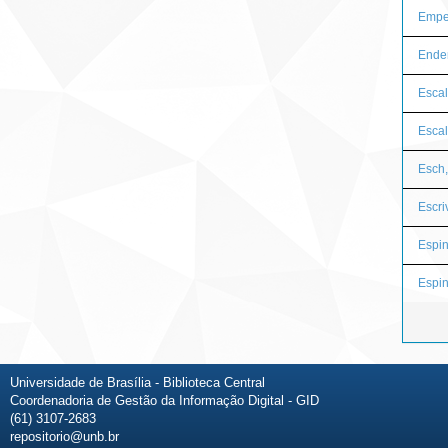
Emper
Ender
Escal
Escal
Esch
Escri
Espin
Espin
Universidade de Brasília - Biblioteca Central
Coordenadoria de Gestão da Informação Digital - GID
(61) 3107-2683
repositorio@unb.br