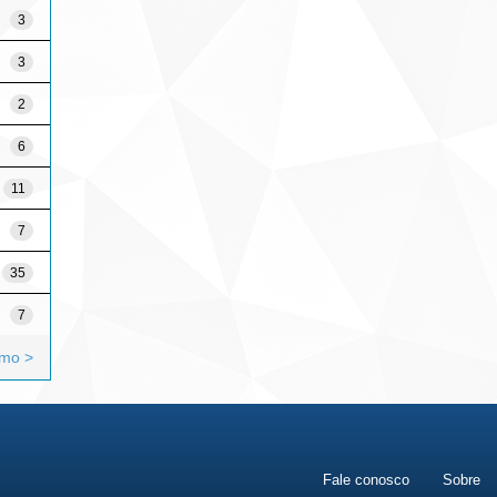
3
3
2
6
11
7
35
7
imo >
Fale conosco
Sobre