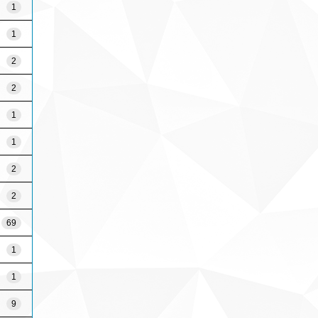
1
1
2
2
1
1
2
2
69
1
1
9