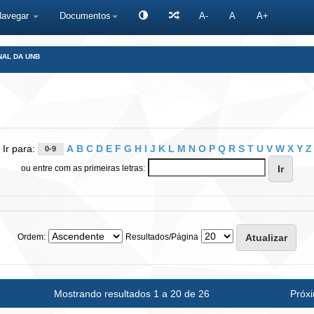
Navegar
Documentos
A-
A
A+
NAL DA UNB
Ir para:
A
B
C
D
E
F
G
H
I
J
K
L
M
N
O
P
Q
R
S
T
U
V
W
X
Y
Z
0-9
ou entre com as primeiras letras:
Ordem:
Resultados/Página
Mostrando resultados 1 a 20 de 26
Próx