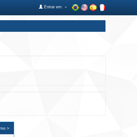
Entrar em:
imo >