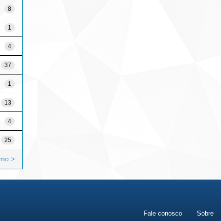
8
1
4
37
1
13
4
25
imo >
Fale conosco
Sobre