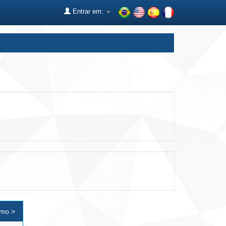
Entrar em:
imo >