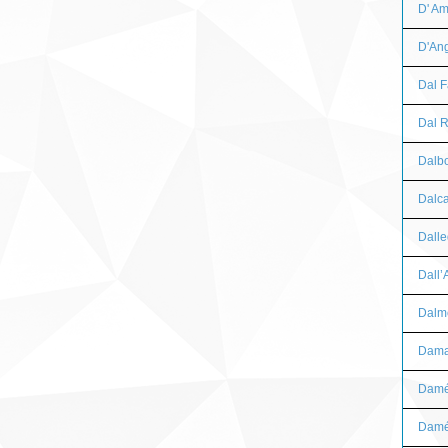
D' Am
D'Ang
Dal F
Dal R
Dalbo
Dalc
Dalle
Dall’
Dalmo
Dama
Damé-
Damé-