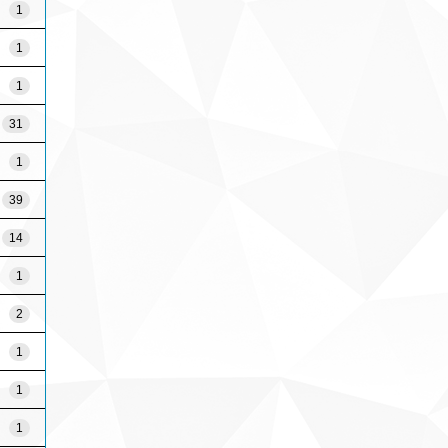
1
1
1
31
1
39
14
1
2
1
1
1