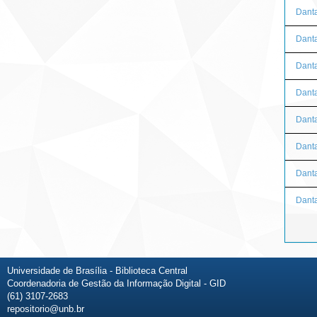
Danta
Danta
Dant
Danta
Dant
Danta
Danta
Danta
Universidade de Brasília - Biblioteca Central
Coordenadoria de Gestão da Informação Digital - GID
(61) 3107-2683
repositorio@unb.br