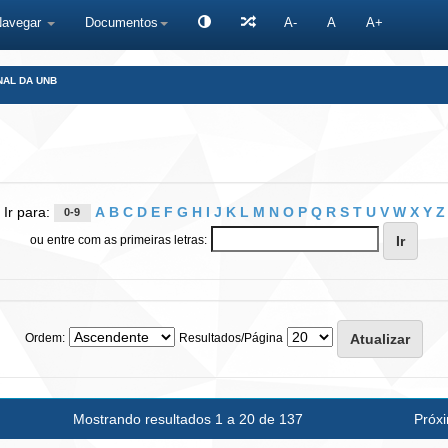
Navegar
Documentos
A-
A
A+
NAL DA UNB
Ir para:
A
B
C
D
E
F
G
H
I
J
K
L
M
N
O
P
Q
R
S
T
U
V
W
X
Y
Z
0-9
ou entre com as primeiras letras:
Ordem:
Resultados/Página
Mostrando resultados 1 a 20 de 137
Próx