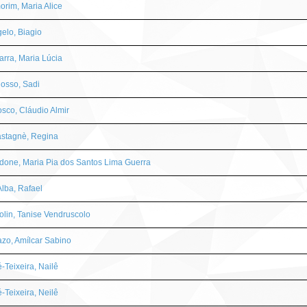
orim, Maria Alice
elo, Biagio
arra, Maria Lúcia
osso, Sadi
sco, Cláudio Almir
astagnè, Regina
done, Maria Pia dos Santos Lima Guerra
Alba, Rafael
lin, Tanise Vendruscolo
zo, Amílcar Sabino
Teixeira, Nailê
Teixeira, Neilê